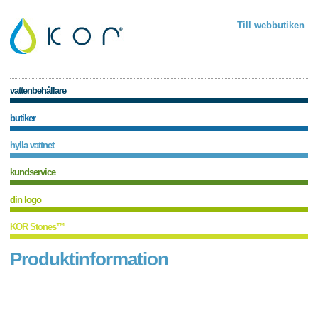
Till webbutiken
vattenbehållare
butiker
hylla vattnet
kundservice
din logo
KOR Stones™
Produktinformation